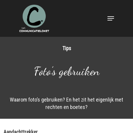
Skip
to
Menu
main
content
Tips
Foto’s gebruiken
Waarom foto’s gebruiken? En het zit het eigenlijk met
rechten en boetes?
Aandachttrekker